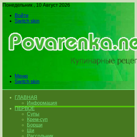
Понедельник , 10 Август 2026
Войти
Switch skin
Меню
Switch skin
ГЛАВНАЯ
Информация
ПЕРВОЕ
Супы
Крем-суп
Борщи
Щи
Рассольник