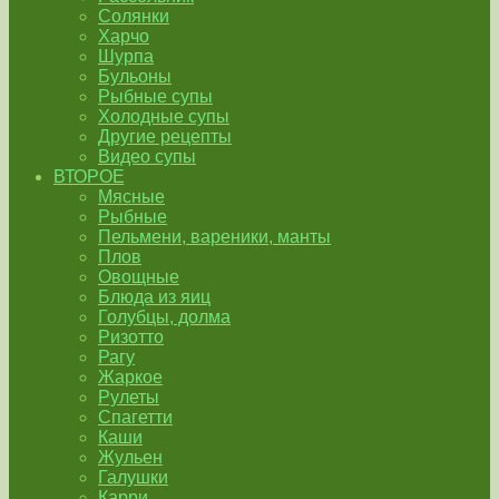
Солянки
Харчо
Шурпа
Бульоны
Рыбные супы
Холодные супы
Другие рецепты
Видео супы
ВТОРОЕ
Мясные
Рыбные
Пельмени, вареники, манты
Плов
Овощные
Блюда из яиц
Голубцы, долма
Ризотто
Рагу
Жаркое
Рулеты
Спагетти
Каши
Жульен
Галушки
Карри