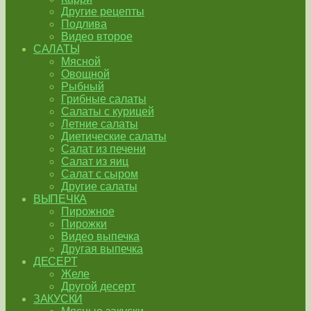
Другие рецепты
Подлива
Видео второе
САЛАТЫ
Мясной
Овощной
Рыбный
Грибные салаты
Салаты с курицей
Летние салаты
Диетические салаты
Салат из печени
Салат из яиц
Салат с сыром
Другие салаты
ВЫПЕЧКА
Пирожное
Пирожки
Видео выпечка
Другая выпечка
ДЕСЕРТ
Желе
Другой десерт
ЗАКУСКИ