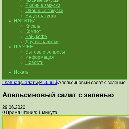
Мясные закуски
Рыбные закуски
Овощные закуски
Видео закуски
НАПИТКИ
Кисель
Компот
Чай, кофе
Другие напитки
ПРОЧЕЕ
Бытовые вопросы
Информация
Новости
Искать
Главная
/
Салаты
/
Рыбный
/
Апельсиновый салат с зеленью
Апельсиновый салат с зеленью
29.06.2020
0
Время чтения: 1 минута