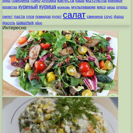
гриб
капуста
говядина
духовка
каша
борщ
крабовый
курица
куриный
мультиварке
мясо
креветка
огурец
морковь
овощ
салат
паста
свинина
соус
помидор
омлет
плов
рулет
фарш
шашлык
фасоль
яйцо
Интересно