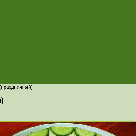
(праздничный)
)