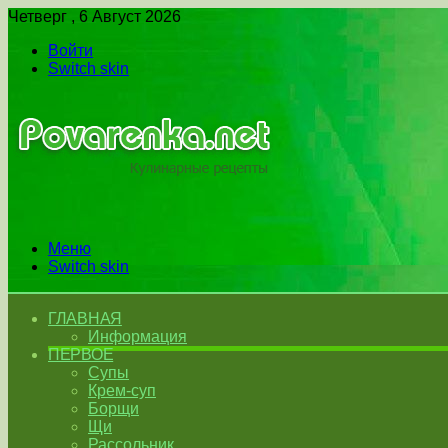
Четверг , 6 Август 2026
Войти
Switch skin
Меню
Switch skin
ГЛАВНАЯ
Информация
ПЕРВОЕ
Супы
Крем-суп
Борщи
Щи
Рассольник