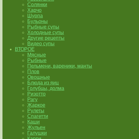
Солянки
Харчо
Шурпа
Бульоны
Рыбные супы
Холодные супы
Другие рецепты
Видео супы
ВТОРОЕ
Мясные
Рыбные
Пельмени, вареники, манты
Плов
Овощные
Блюда из яиц
Голубцы, долма
Ризотто
Рагу
Жаркое
Рулеты
Спагетти
Каши
Жульен
Галушки
Карри