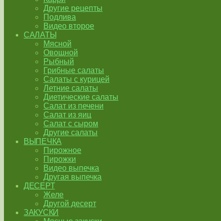
Другие рецепты
Подлива
Видео второе
САЛАТЫ
Мясной
Овощной
Рыбный
Грибные салаты
Салаты с курицей
Летние салаты
Диетические салаты
Салат из печени
Салат из яиц
Салат с сыром
Другие салаты
ВЫПЕЧКА
Пирожное
Пирожки
Видео выпечка
Другая выпечка
ДЕСЕРТ
Желе
Другой десерт
ЗАКУСКИ