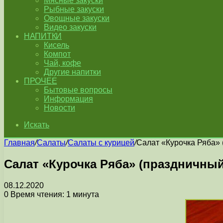
Мясные закуски
Рыбные закуски
Овощные закуски
Видео закуски
НАПИТКИ
Кисель
Компот
Чай, кофе
Другие напитки
ПРОЧЕЕ
Бытовые вопросы
Информация
Новости
Искать
Главная
/
Салаты
/
Салаты с курицей
/
Салат «Курочка Ряба» 
Салат «Курочка Ряба» (праздничный
08.12.2020
0
Время чтения: 1 минута