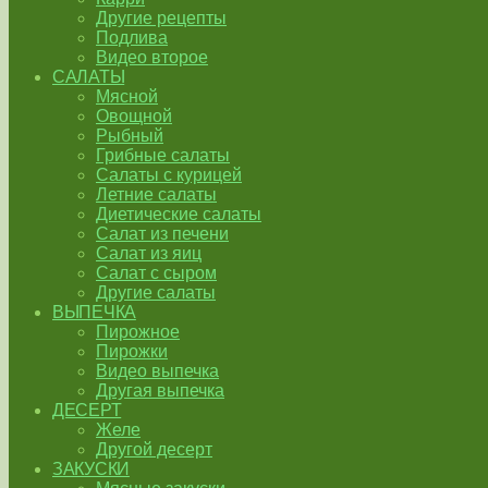
Другие рецепты
Подлива
Видео второе
САЛАТЫ
Мясной
Овощной
Рыбный
Грибные салаты
Салаты с курицей
Летние салаты
Диетические салаты
Салат из печени
Салат из яиц
Салат с сыром
Другие салаты
ВЫПЕЧКА
Пирожное
Пирожки
Видео выпечка
Другая выпечка
ДЕСЕРТ
Желе
Другой десерт
ЗАКУСКИ