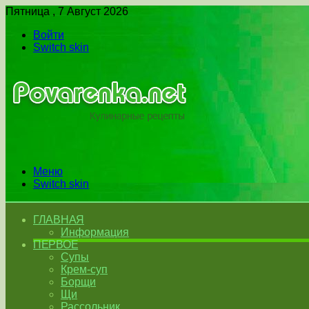
Пятница , 7 Август 2026
Войти
Switch skin
Меню
Switch skin
ГЛАВНАЯ
Информация
ПЕРВОЕ
Супы
Крем-суп
Борщи
Щи
Рассольник