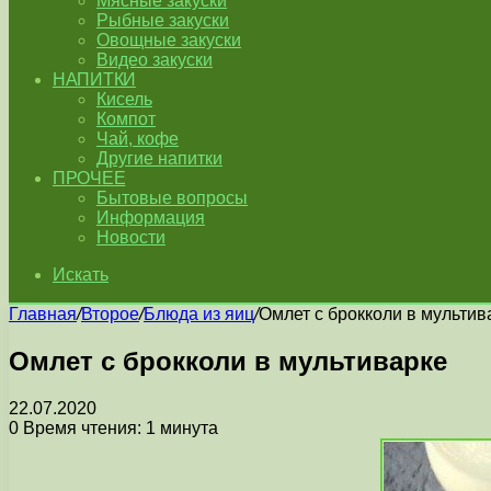
Мясные закуски
Рыбные закуски
Овощные закуски
Видео закуски
НАПИТКИ
Кисель
Компот
Чай, кофе
Другие напитки
ПРОЧЕЕ
Бытовые вопросы
Информация
Новости
Искать
Главная
/
Второе
/
Блюда из яиц
/
Омлет с брокколи в мультив
Омлет с брокколи в мультиварке
22.07.2020
0
Время чтения: 1 минута