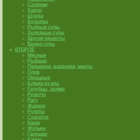
Солянки
Харчо
Шурпа
Бульоны
Рыбные супы
Холодные супы
Другие рецепты
Видео супы
ВТОРОЕ
Мясные
Рыбные
Пельмени, вареники, манты
Плов
Овощные
Блюда из яиц
Голубцы, долма
Ризотто
Рагу
Жаркое
Рулеты
Спагетти
Каши
Жульен
Галушки
Карри