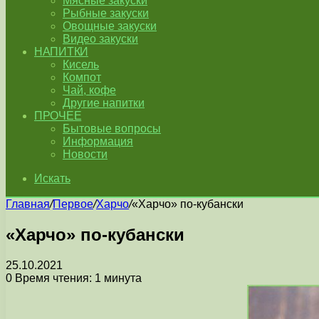
Мясные закуски
Рыбные закуски
Овощные закуски
Видео закуски
НАПИТКИ
Кисель
Компот
Чай, кофе
Другие напитки
ПРОЧЕЕ
Бытовые вопросы
Информация
Новости
Искать
Главная
/
Первое
/
Харчо
/
«Харчо» по-кубански
«Харчо» по-кубански
25.10.2021
0
Время чтения: 1 минута