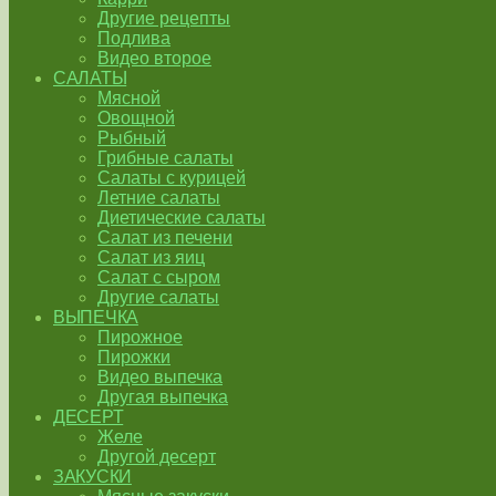
Другие рецепты
Подлива
Видео второе
САЛАТЫ
Мясной
Овощной
Рыбный
Грибные салаты
Салаты с курицей
Летние салаты
Диетические салаты
Салат из печени
Салат из яиц
Салат с сыром
Другие салаты
ВЫПЕЧКА
Пирожное
Пирожки
Видео выпечка
Другая выпечка
ДЕСЕРТ
Желе
Другой десерт
ЗАКУСКИ