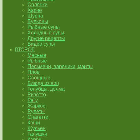
Солянки
Харчо
Шурпа
Бульоны
Рыбные супы
Холодные супы
Другие рецепты
Видео супы
ВТОРОЕ
Мясные
Рыбные
Пельмени, вареники, манты
Плов
Овощные
Блюда из яиц
Голубцы, долма
Ризотто
Рагу
Жаркое
Рулеты
Спагетти
Каши
Жульен
Галушки
Карри