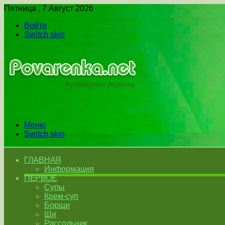
Пятница , 7 Август 2026
Войти
Switch skin
Меню
Switch skin
ГЛАВНАЯ
Информация
ПЕРВОЕ
Супы
Крем-суп
Борщи
Щи
Рассольник