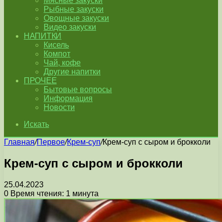
Мясные закуски
Рыбные закуски
Овощные закуски
Видео закуски
НАПИТКИ
Кисель
Компот
Чай, кофе
Другие напитки
ПРОЧЕЕ
Бытовые вопросы
Информация
Новости
Искать
Главная
/
Первое
/
Крем-суп
/
Крем-суп с сыром и брокколи
Крем-суп с сыром и брокколи
25.04.2023
0
Время чтения: 1 минута