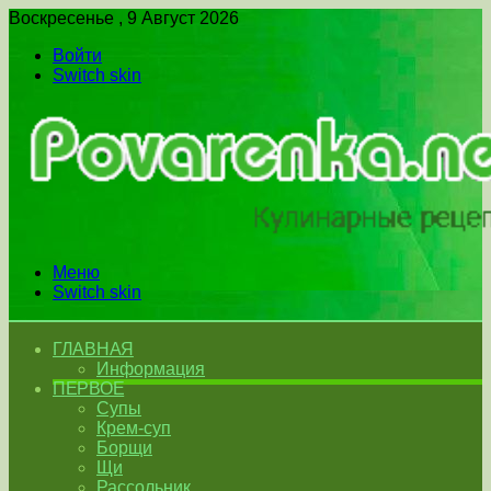
Воскресенье , 9 Август 2026
Войти
Switch skin
Меню
Switch skin
ГЛАВНАЯ
Информация
ПЕРВОЕ
Супы
Крем-суп
Борщи
Щи
Рассольник