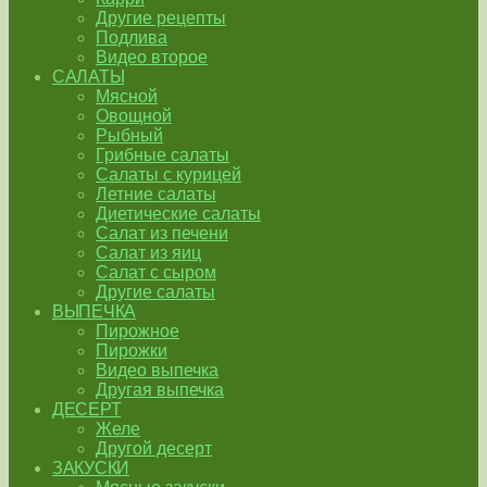
Другие рецепты
Подлива
Видео второе
САЛАТЫ
Мясной
Овощной
Рыбный
Грибные салаты
Салаты с курицей
Летние салаты
Диетические салаты
Салат из печени
Салат из яиц
Салат с сыром
Другие салаты
ВЫПЕЧКА
Пирожное
Пирожки
Видео выпечка
Другая выпечка
ДЕСЕРТ
Желе
Другой десерт
ЗАКУСКИ