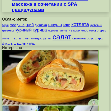
массажа в сочетании с SPA
процедурами
Облако меток
котлета
гриб
капуста
говядина
духовка
каша
борщ
крабовый
курица
куриный
мультиварке
мясо
креветка
огурец
морковь
овощ
салат
паста
свинина
соус
помидор
омлет
плов
рулет
фарш
шашлык
фасоль
яйцо
Интересно