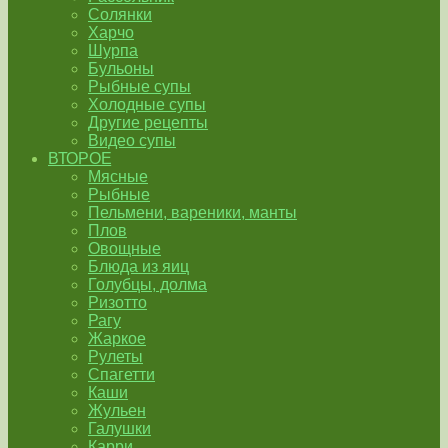
Солянки
Харчо
Шурпа
Бульоны
Рыбные супы
Холодные супы
Другие рецепты
Видео супы
ВТОРОЕ
Мясные
Рыбные
Пельмени, вареники, манты
Плов
Овощные
Блюда из яиц
Голубцы, долма
Ризотто
Рагу
Жаркое
Рулеты
Спагетти
Каши
Жульен
Галушки
Карри