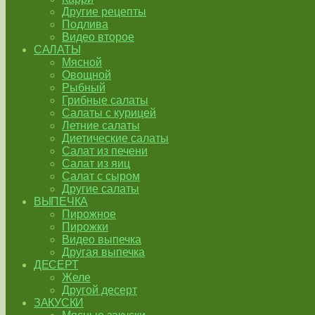
Другие рецепты
Подлива
Видео второе
САЛАТЫ
Мясной
Овощной
Рыбный
Грибные салаты
Салаты с курицей
Летние салаты
Диетические салаты
Салат из печени
Салат из яиц
Салат с сыром
Другие салаты
ВЫПЕЧКА
Пирожное
Пирожки
Видео выпечка
Другая выпечка
ДЕСЕРТ
Желе
Другой десерт
ЗАКУСКИ