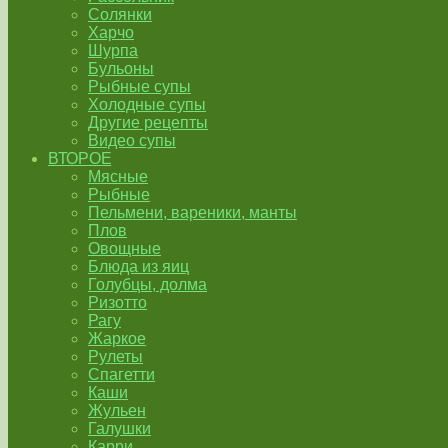
Солянки
Харчо
Шурпа
Бульоны
Рыбные супы
Холодные супы
Другие рецепты
Видео супы
ВТОРОЕ
Мясные
Рыбные
Пельмени, вареники, манты
Плов
Овощные
Блюда из яиц
Голубцы, долма
Ризотто
Рагу
Жаркое
Рулеты
Спагетти
Каши
Жульен
Галушки
Карри