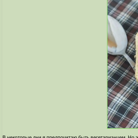
В некоторые дни я предпочитаю быть вегетарианцем. Но э