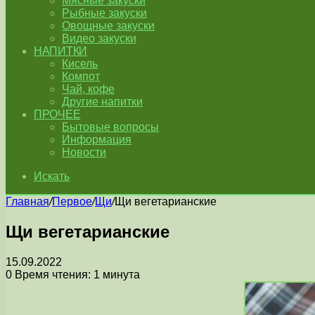
Мясные закуски
Рыбные закуски
Овощные закуски
Видео закуски
НАПИТКИ
Кисель
Компот
Чай, кофе
Другие напитки
ПРОЧЕЕ
Бытовые вопросы
Информация
Новости
Искать
Главная
/
Первое
/
Щи
/
Щи вегетарианские
Щи вегетарианские
15.09.2022
0
Время чтения: 1 минута