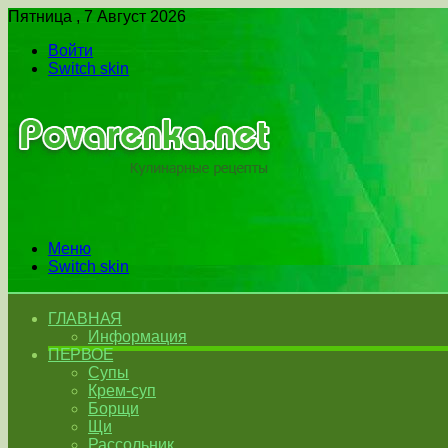
Пятница , 7 Август 2026
Войти
Switch skin
Меню
Switch skin
ГЛАВНАЯ
Информация
ПЕРВОЕ
Супы
Крем-суп
Борщи
Щи
Рассольник