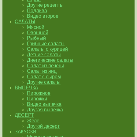
Другие рецепты
Подлива
Видео второе
САЛАТЫ
Мясной
Овощной
Рыбный
Грибные салаты
Салаты с курицей
Летние салаты
Диетические салаты
Салат из печени
Салат из яиц
Салат с сыром
Другие салаты
ВЫПЕЧКА
Пирожное
Пирожки
Видео выпечка
Другая выпечка
ДЕСЕРТ
Желе
Другой десерт
ЗАКУСКИ