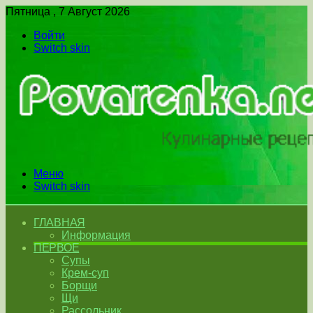
Пятница , 7 Август 2026
Войти
Switch skin
Меню
Switch skin
ГЛАВНАЯ
Информация
ПЕРВОЕ
Супы
Крем-суп
Борщи
Щи
Рассольник