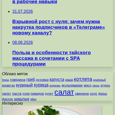
в рабочие навыки
31.07.2026
Взрывной рост с нуля: зачем нужна
накрутка подписчиков в «Телеграме»
новому каналу?
08.06.2026
Польза и особенности тайского
массажа в сочетании с SPA
процедурами
Облако меток
котлета
гриб
капуста
говядина
духовка
каша
борщ
крабовый
курица
куриный
мультиварке
мясо
креветка
огурец
морковь
овощ
салат
паста
свинина
соус
помидор
омлет
плов
рулет
фарш
шашлык
фасоль
яйцо
Интересно