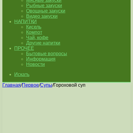
Мясные закуски
Рыбные закуски
Овощные закуски
Видео закуски
НАПИТКИ
Кисель
Компот
Чай, кофе
Другие напитки
ПРОЧЕЕ
Бытовые вопросы
Информация
Новости
Искать
Главная
/
Первое
/
Супы
/
Гороховой суп