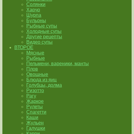
Солянки
Харчо
Шурпа
Бульоны
Рыбные супы
Холодные супы
Другие рецепты
Видео супы
ВТОРОЕ
Мясные
Рыбные
Пельмени, вареники, манты
Плов
Овощные
Блюда из яиц
Голубцы, долма
Ризотто
Рагу
Жаркое
Рулеты
Спагетти
Каши
Жульен
Галушки
Карри