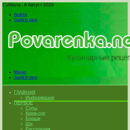
Суббота , 8 Август 2026
Войти
Switch skin
Меню
Switch skin
ГЛАВНАЯ
Информация
ПЕРВОЕ
Супы
Крем-суп
Борщи
Щи
Рассольник