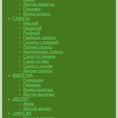
Другие рецепты
Подлива
Видео второе
САЛАТЫ
Мясной
Овощной
Рыбный
Грибные салаты
Салаты с курицей
Летние салаты
Диетические салаты
Салат из печени
Салат из яиц
Салат с сыром
Другие салаты
ВЫПЕЧКА
Пирожное
Пирожки
Видео выпечка
Другая выпечка
ДЕСЕРТ
Желе
Другой десерт
ЗАКУСКИ