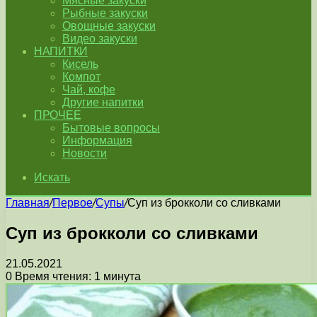
Мясные закуски
Рыбные закуски
Овощные закуски
Видео закуски
НАПИТКИ
Кисель
Компот
Чай, кофе
Другие напитки
ПРОЧЕЕ
Бытовые вопросы
Информация
Новости
Искать
Главная
/
Первое
/
Супы
/
Суп из брокколи со сливками
Суп из брокколи со сливками
21.05.2021
0
Время чтения: 1 минута