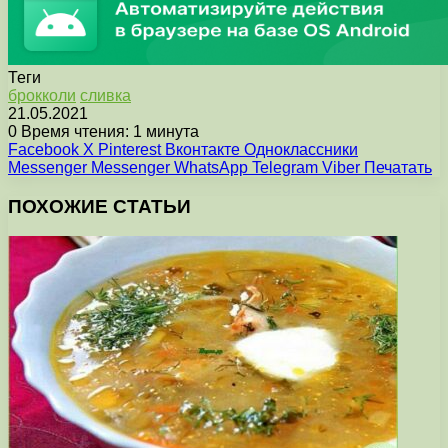
Теги
брокколи
сливка
21.05.2021
0
Время чтения: 1 минута
Facebook
X
Pinterest
Вконтакте
Одноклассники
Messenger
Messenger
WhatsApp
Telegram
Viber
Печатать
ПОХОЖИЕ СТАТЬИ