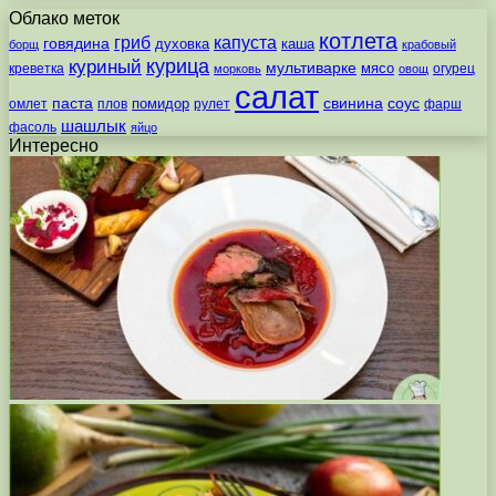
Облако меток
котлета
гриб
капуста
говядина
духовка
каша
борщ
крабовый
курица
куриный
мультиварке
мясо
креветка
огурец
морковь
овощ
салат
паста
свинина
соус
помидор
омлет
плов
рулет
фарш
шашлык
фасоль
яйцо
Интересно