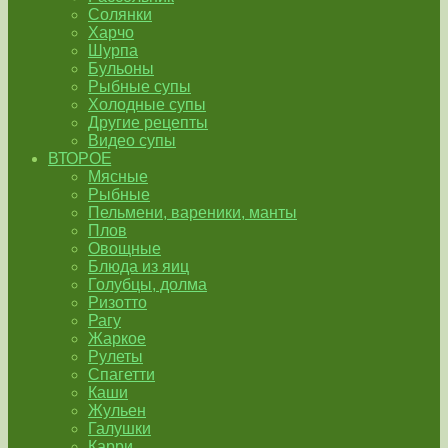
Солянки
Харчо
Шурпа
Бульоны
Рыбные супы
Холодные супы
Другие рецепты
Видео супы
ВТОРОЕ
Мясные
Рыбные
Пельмени, вареники, манты
Плов
Овощные
Блюда из яиц
Голубцы, долма
Ризотто
Рагу
Жаркое
Рулеты
Спагетти
Каши
Жульен
Галушки
Карри