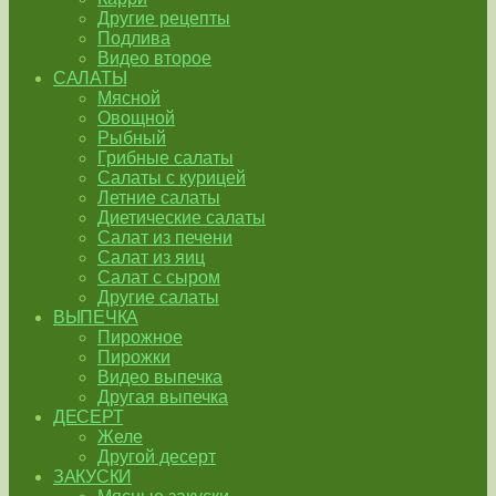
Другие рецепты
Подлива
Видео второе
САЛАТЫ
Мясной
Овощной
Рыбный
Грибные салаты
Салаты с курицей
Летние салаты
Диетические салаты
Салат из печени
Салат из яиц
Салат с сыром
Другие салаты
ВЫПЕЧКА
Пирожное
Пирожки
Видео выпечка
Другая выпечка
ДЕСЕРТ
Желе
Другой десерт
ЗАКУСКИ