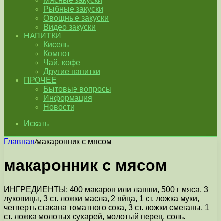
Мясные закуски
Рыбные закуски
Овощные закуски
Видео закуски
НАПИТКИ
Кисель
Компот
Чай, кофе
Другие напитки
ПРОЧЕЕ
Бытовые вопросы
Информация
Новости
Искать
Главная
/
макаронник с мясом
макаронник с мясом
ИНГРЕДИЕНТЫ: 400 макарон или лапши, 500 г мяса, 3
луковицы, 3 ст. ложки масла, 2 яйца, 1 ст. ложка муки,
четверть стакана томатного сока, 3 ст. ложки сметаны, 1
ст. ложка молотых сухарей, молотый перец, соль.