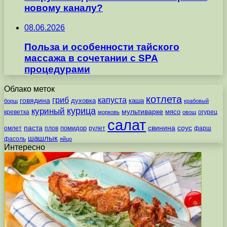
новому каналу?
08.06.2026
Польза и особенности тайского
массажа в сочетании с SPA
процедурами
Облако меток
котлета
гриб
капуста
говядина
духовка
каша
борщ
крабовый
курица
куриный
мультиварке
мясо
креветка
огурец
морковь
овощ
салат
паста
свинина
соус
помидор
омлет
плов
рулет
фарш
шашлык
фасоль
яйцо
Интересно