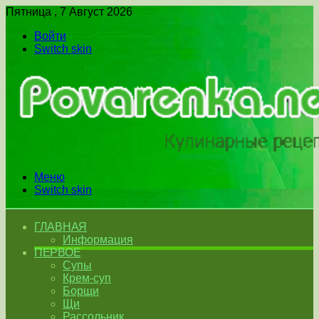
Пятница , 7 Август 2026
Войти
Switch skin
Меню
Switch skin
ГЛАВНАЯ
Информация
ПЕРВОЕ
Супы
Крем-суп
Борщи
Щи
Рассольник