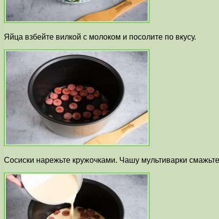
Яйца взбейте вилкой с молоком и посолите по вкусу.
Сосиски нарежьте кружочками. Чашу мультиварки смажьте