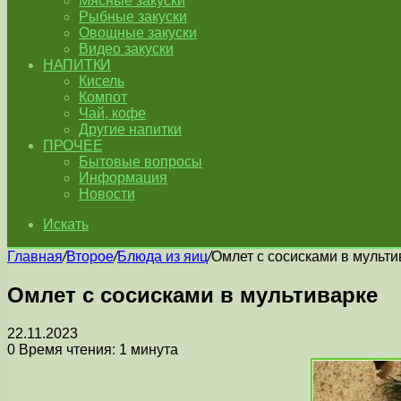
Мясные закуски
Рыбные закуски
Овощные закуски
Видео закуски
НАПИТКИ
Кисель
Компот
Чай, кофе
Другие напитки
ПРОЧЕЕ
Бытовые вопросы
Информация
Новости
Искать
Главная
/
Второе
/
Блюда из яиц
/
Омлет с сосисками в мульти
Омлет с сосисками в мультиварке
22.11.2023
0
Время чтения: 1 минута