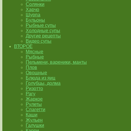
Солянки
Харчо
Шурпа
Бульоны
Рыбные супы
Холодные супы
Другие рецепты
Видео супы
ВТОРОЕ
Мясные
Рыбные
Пельмени, вареники, манты
Плов
Овощные
Блюда из яиц
Голубцы, долма
Ризотто
Рагу
Жаркое
Рулеты
Спагетти
Каши
Жульен
Галушки
Карри