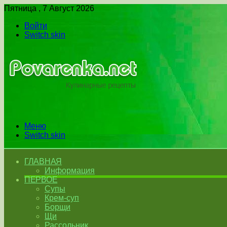
Пятница , 7 Август 2026
Войти
Switch skin
Меню
Switch skin
ГЛАВНАЯ
Информация
ПЕРВОЕ
Супы
Крем-суп
Борщи
Щи
Рассольник