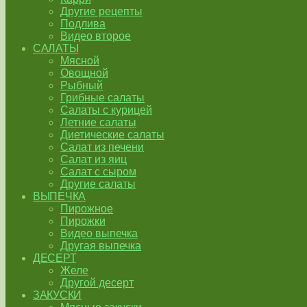
Другие рецепты
Подлива
Видео второе
САЛАТЫ
Мясной
Овощной
Рыбный
Грибные салаты
Салаты с курицей
Летние салаты
Диетические салаты
Салат из печени
Салат из яиц
Салат с сыром
Другие салаты
ВЫПЕЧКА
Пирожное
Пирожки
Видео выпечка
Другая выпечка
ДЕСЕРТ
Желе
Другой десерт
ЗАКУСКИ