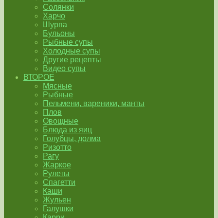
Солянки
Харчо
Шурпа
Бульоны
Рыбные супы
Холодные супы
Другие рецепты
Видео супы
ВТОРОЕ
Мясные
Рыбные
Пельмени, вареники, манты
Плов
Овощные
Блюда из яиц
Голубцы, долма
Ризотто
Рагу
Жаркое
Рулеты
Спагетти
Каши
Жульен
Галушки
Карри