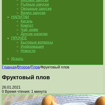
Мясные закуски
Рыбные закуски
Овощные закуски
Видео закуски
НАПИТКИ
Кисель
Компот
Чай, кофе
Другие напитки
ПРОЧЕЕ
Бытовые вопросы
Информация
Новости
Искать
Главная
/
Второе
/
Плов
/
Фруктовый плов
Фруктовый плов
26.01.2021
0
Время чтения: 1 минута