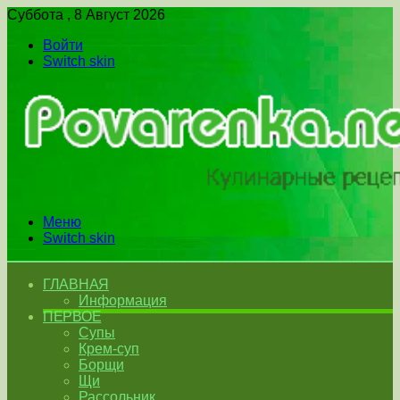
Суббота , 8 Август 2026
Войти
Switch skin
Меню
Switch skin
ГЛАВНАЯ
Информация
ПЕРВОЕ
Супы
Крем-суп
Борщи
Щи
Рассольник