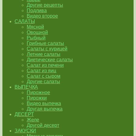
Другие рецепты
Подлива
Видео второе
САЛАТЫ
Мясной
Овощной
Рыбный
Грибные салаты
Салаты с курицей
Летние салаты
Диетические салаты
Салат из печени
Салат из яиц
Салат с сыром
Другие салаты
ВЫПЕЧКА
Пирожное
Пирожки
Видео выпечка
Другая выпечка
ДЕСЕРТ
Желе
Другой десерт
ЗАКУСКИ