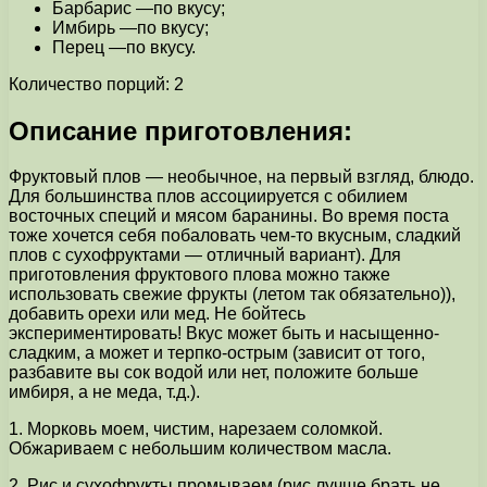
Барбарис —по вкусу;
Имбирь —по вкусу;
Перец —по вкусу.
Количество порций: 2
Описание приготовления:
Фруктовый плов — необычное, на первый взгляд, блюдо.
Для большинства плов ассоциируется с обилием
восточных специй и мясом баранины. Во время поста
тоже хочется себя побаловать чем-то вкусным, сладкий
плов с сухофруктами — отличный вариант). Для
приготовления фруктового плова можно также
использовать свежие фрукты (летом так обязательно)),
добавить орехи или мед. Не бойтесь
экспериментировать! Вкус может быть и насыщенно-
сладким, а может и терпко-острым (зависит от того,
разбавите вы сок водой или нет, положите больше
имбиря, а не меда, т.д.).
1. Морковь моем, чистим, нарезаем соломкой.
Обжариваем с небольшим количеством масла.
2. Рис и сухофрукты промываем (рис лучше брать не