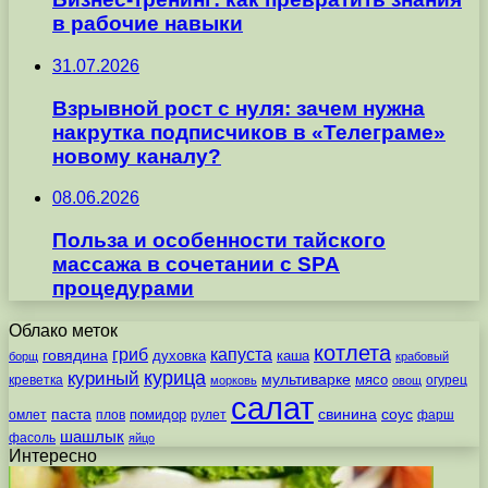
в рабочие навыки
31.07.2026
Взрывной рост с нуля: зачем нужна
накрутка подписчиков в «Телеграме»
новому каналу?
08.06.2026
Польза и особенности тайского
массажа в сочетании с SPA
процедурами
Облако меток
котлета
гриб
капуста
говядина
духовка
каша
борщ
крабовый
курица
куриный
мультиварке
мясо
креветка
огурец
морковь
овощ
салат
паста
свинина
соус
помидор
омлет
плов
рулет
фарш
шашлык
фасоль
яйцо
Интересно