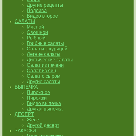
Другие рецепты
Подлива
Видео второе
САЛАТЫ
Мясной
Овощной
Рыбный
Грибные салаты
Салаты с курицей
Летние салаты
Диетические салаты
Салат из печени
Салат из яиц
Салат с сыром
Другие салаты
ВЫПЕЧКА
Пирожное
Пирожки
Видео выпечка
Другая выпечка
ДЕСЕРТ
Желе
Другой десерт
ЗАКУСКИ