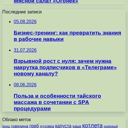
Мясной салат «Огонек»
Последние записи
05.08.2026
Бизнес-тренинг: как превратить знания
в рабочие навыки
31.07.2026
Взрывной рост с нуля: зачем нужна
накрутка подписчиков в «Телеграме»
новому каналу?
08.06.2026
Польза и особенности тайского
массажа в сочетании с SPA
процедурами
Облако меток
котлета
гриб
капуста
говядина
духовка
каша
борщ
крабовый