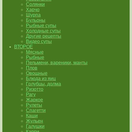
Солянки
Харчо
Шурпа
Бульоны
Рыбные супы
Холодные супы
Другие рецепты
Видео супы
ВТОРОЕ
Мясные
Рыбные
Пельмени, вареники, манты
Плов
Овощные
Блюда из яиц
Голубцы, долма
Ризотто
Рагу
Жаркое
Рулеты
Спагетти
Каши
Жульен
Галушки
Карри