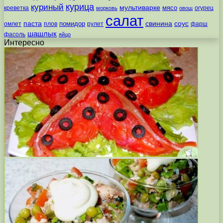
курица
куриный
мультиварке
мясо
креветка
огурец
морковь
овощ
салат
паста
свинина
соус
помидор
омлет
плов
рулет
фарш
шашлык
фасоль
яйцо
Интересно