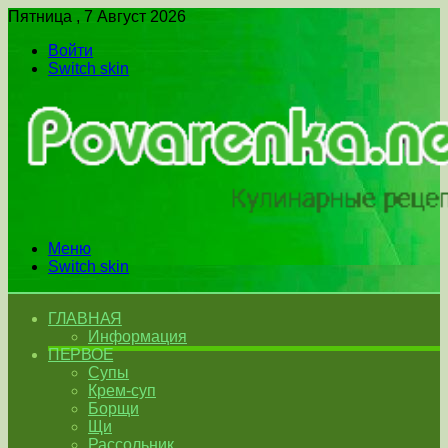
Пятница , 7 Август 2026
Войти
Switch skin
Меню
Switch skin
ГЛАВНАЯ
Информация
ПЕРВОЕ
Супы
Крем-суп
Борщи
Щи
Рассольник