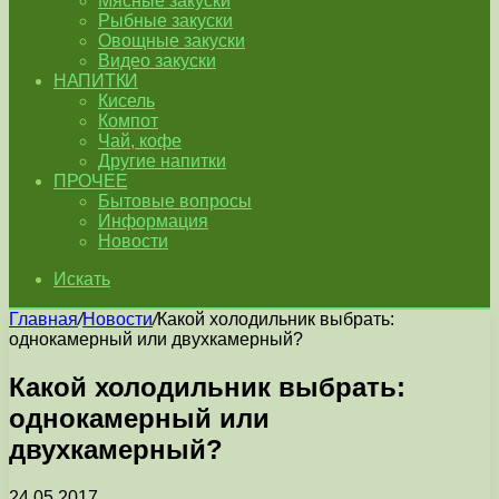
Мясные закуски
Рыбные закуски
Овощные закуски
Видео закуски
НАПИТКИ
Кисель
Компот
Чай, кофе
Другие напитки
ПРОЧЕЕ
Бытовые вопросы
Информация
Новости
Искать
Главная
/
Новости
/
Какой холодильник выбрать:
однокамерный или двухкамерный?
Какой холодильник выбрать:
однокамерный или
двухкамерный?
24.05.2017