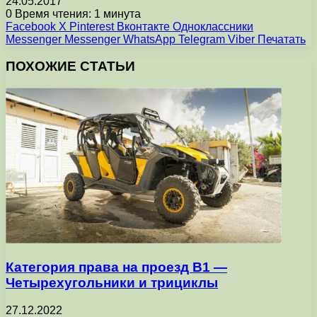
24.05.2017
0
Время чтения: 1 минута
Facebook
X
Pinterest
Вконтакте
Одноклассники
Messenger
Messenger
WhatsApp
Telegram
Viber
Печатать
ПОХОЖИЕ СТАТЬИ
Категория права на проезд B1 —
Четырехугольники и трициклы
27.12.2022