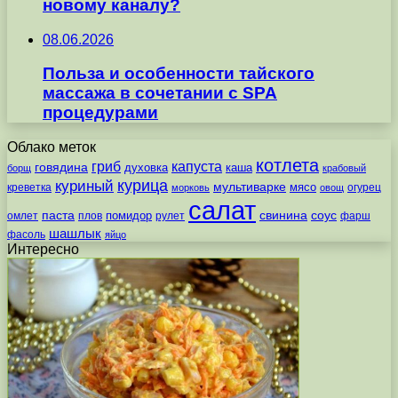
новому каналу?
08.06.2026
Польза и особенности тайского
массажа в сочетании с SPA
процедурами
Облако меток
котлета
гриб
капуста
говядина
духовка
каша
борщ
крабовый
курица
куриный
мультиварке
мясо
креветка
огурец
морковь
овощ
салат
паста
свинина
соус
помидор
омлет
плов
рулет
фарш
шашлык
фасоль
яйцо
Интересно