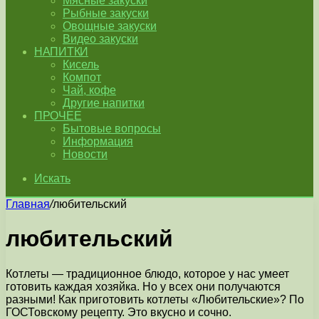
Мясные закуски
Рыбные закуски
Овощные закуски
Видео закуски
НАПИТКИ
Кисель
Компот
Чай, кофе
Другие напитки
ПРОЧЕЕ
Бытовые вопросы
Информация
Новости
Искать
Главная
/
любительский
любительский
Котлеты — традиционное блюдо, которое у нас умеет
готовить каждая хозяйка. Но у всех они получаются
разными! Как приготовить котлеты «Любительские»? По
ГОСТовскому рецепту. Это вкусно и сочно.