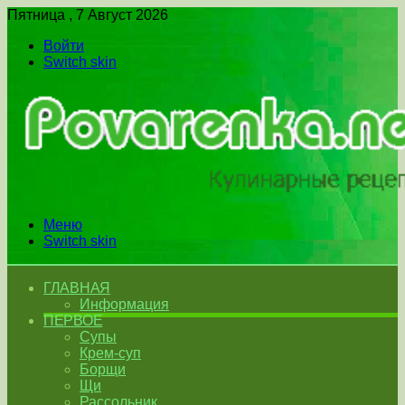
Пятница , 7 Август 2026
Войти
Switch skin
Меню
Switch skin
ГЛАВНАЯ
Информация
ПЕРВОЕ
Супы
Крем-суп
Борщи
Щи
Рассольник