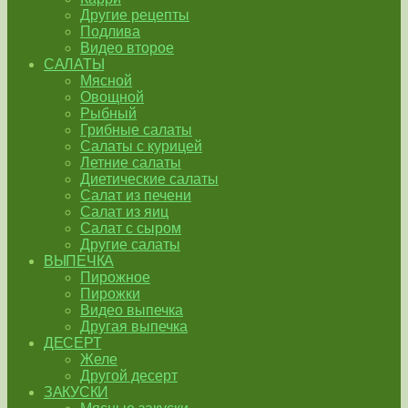
Другие рецепты
Подлива
Видео второе
САЛАТЫ
Мясной
Овощной
Рыбный
Грибные салаты
Салаты с курицей
Летние салаты
Диетические салаты
Салат из печени
Салат из яиц
Салат с сыром
Другие салаты
ВЫПЕЧКА
Пирожное
Пирожки
Видео выпечка
Другая выпечка
ДЕСЕРТ
Желе
Другой десерт
ЗАКУСКИ