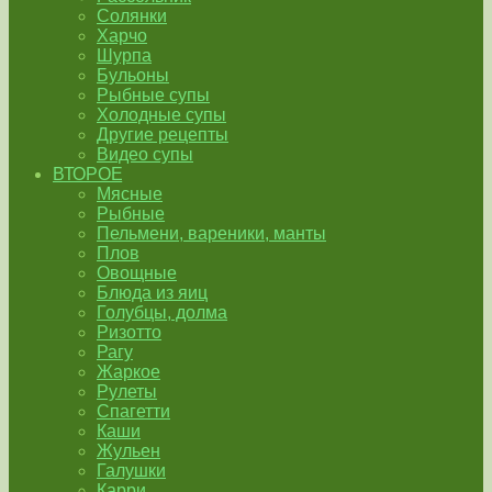
Солянки
Харчо
Шурпа
Бульоны
Рыбные супы
Холодные супы
Другие рецепты
Видео супы
ВТОРОЕ
Мясные
Рыбные
Пельмени, вареники, манты
Плов
Овощные
Блюда из яиц
Голубцы, долма
Ризотто
Рагу
Жаркое
Рулеты
Спагетти
Каши
Жульен
Галушки
Карри