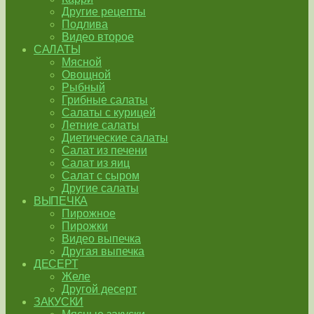
Другие рецепты
Подлива
Видео второе
САЛАТЫ
Мясной
Овощной
Рыбный
Грибные салаты
Салаты с курицей
Летние салаты
Диетические салаты
Салат из печени
Салат из яиц
Салат с сыром
Другие салаты
ВЫПЕЧКА
Пирожное
Пирожки
Видео выпечка
Другая выпечка
ДЕСЕРТ
Желе
Другой десерт
ЗАКУСКИ