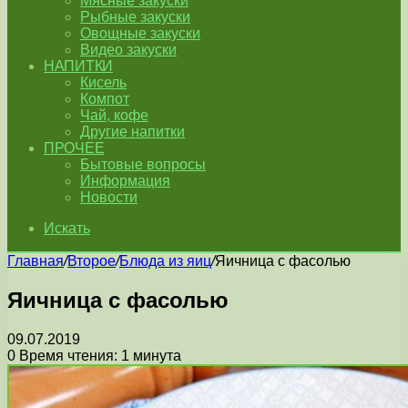
Мясные закуски
Рыбные закуски
Овощные закуски
Видео закуски
НАПИТКИ
Кисель
Компот
Чай, кофе
Другие напитки
ПРОЧЕЕ
Бытовые вопросы
Информация
Новости
Искать
Главная
/
Второе
/
Блюда из яиц
/
Яичница с фасолью
Яичница с фасолью
09.07.2019
0
Время чтения: 1 минута