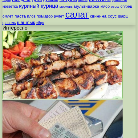
курица
куриный
мультиварке
мясо
креветка
огурец
морковь
овощ
салат
паста
свинина
соус
помидор
омлет
плов
рулет
фарш
шашлык
фасоль
яйцо
Интересно