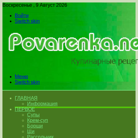
Воскресенье , 9 Август 2026
Войти
Switch skin
Меню
Switch skin
ГЛАВНАЯ
Информация
ПЕРВОЕ
Супы
Крем-суп
Борщи
Щи
Рассольник