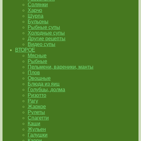
Солянки
Харчо
Шурпа
Бульоны
Рыбные супы
Холодные супы
Другие рецепты
Видео супы
ВТОРОЕ
Мясные
Рыбные
Пельмени, вареники, манты
Плов
Овощные
Блюда из яиц
Голубцы, долма
Ризотто
Рагу
Жаркое
Рулеты
Спагетти
Каши
Жульен
Галушки
Карри