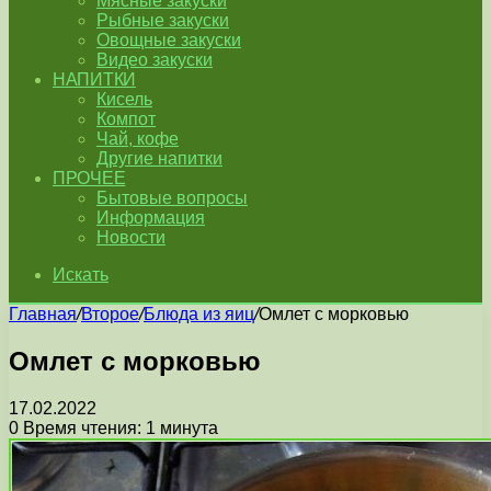
Мясные закуски
Рыбные закуски
Овощные закуски
Видео закуски
НАПИТКИ
Кисель
Компот
Чай, кофе
Другие напитки
ПРОЧЕЕ
Бытовые вопросы
Информация
Новости
Искать
Главная
/
Второе
/
Блюда из яиц
/
Омлет с морковью
Омлет с морковью
17.02.2022
0
Время чтения: 1 минута