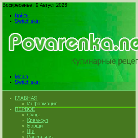
Воскресенье , 9 Август 2026
Войти
Switch skin
Меню
Switch skin
ГЛАВНАЯ
Информация
ПЕРВОЕ
Супы
Крем-суп
Борщи
Щи
Рассольник