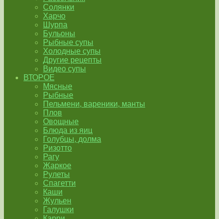
Солянки
Харчо
Шурпа
Бульоны
Рыбные супы
Холодные супы
Другие рецепты
Видео супы
ВТОРОЕ
Мясные
Рыбные
Пельмени, вареники, манты
Плов
Овощные
Блюда из яиц
Голубцы, долма
Ризотто
Рагу
Жаркое
Рулеты
Спагетти
Каши
Жульен
Галушки
Карри