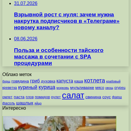
31.07.2026
Взрывной рост с нуля: зачем нужна
накрутка подписчиков в «Телеграме»
новому каналу?
08.06.2026
Польза и особенности тайского
массажа в сочетании с SPA
процедурами
Облако меток
котлета
гриб
капуста
говядина
духовка
каша
борщ
крабовый
курица
куриный
мультиварке
мясо
креветка
огурец
морковь
овощ
салат
паста
свинина
соус
помидор
омлет
плов
рулет
фарш
шашлык
фасоль
яйцо
Интересно