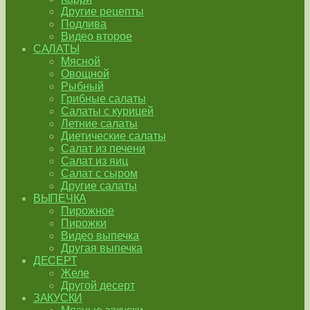
Другие рецепты
Подлива
Видео второе
САЛАТЫ
Мясной
Овощной
Рыбный
Грибные салаты
Салаты с курицей
Летние салаты
Диетические салаты
Салат из печени
Салат из яиц
Салат с сыром
Другие салаты
ВЫПЕЧКА
Пирожное
Пирожки
Видео выпечка
Другая выпечка
ДЕСЕРТ
Желе
Другой десерт
ЗАКУСКИ