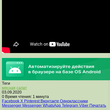
Теги
мясная
салат
03.09.2020
0
Время чтения: 1 минута
Facebook
X
Pinterest
Вконтакте
Одноклассники
Messenger
Messenger
WhatsApp
Telegram
Viber
Печатать