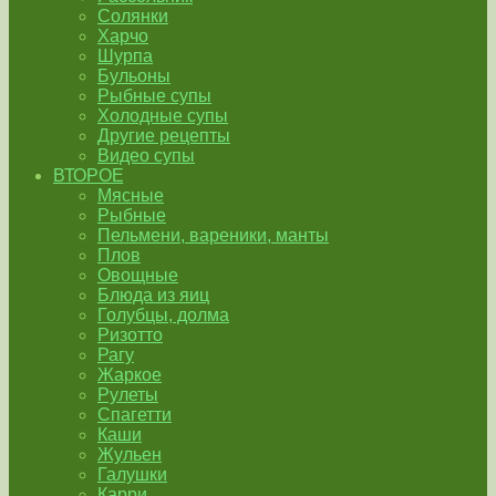
Солянки
Харчо
Шурпа
Бульоны
Рыбные супы
Холодные супы
Другие рецепты
Видео супы
ВТОРОЕ
Мясные
Рыбные
Пельмени, вареники, манты
Плов
Овощные
Блюда из яиц
Голубцы, долма
Ризотто
Рагу
Жаркое
Рулеты
Спагетти
Каши
Жульен
Галушки
Карри