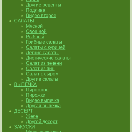
Другие рецепты
Подлива
Видео второе
САЛАТЫ
Мясной
Овощной
Рыбный
Грибные салаты
Салаты с курицей
Летние салаты
Диетические салаты
Салат из печени
Салат из яиц
Салат с сыром
Другие салаты
ВЫПЕЧКА
Пирожное
Пирожки
Видео выпечка
Другая выпечка
ДЕСЕРТ
Желе
Другой десерт
ЗАКУСКИ