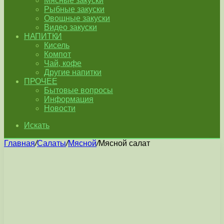
Мясные закуски
Рыбные закуски
Овощные закуски
Видео закуски
НАПИТКИ
Кисель
Компот
Чай, кофе
Другие напитки
ПРОЧЕЕ
Бытовые вопросы
Информация
Новости
Искать
Главная
/
Салаты
/
Мясной
/
Мясной салат