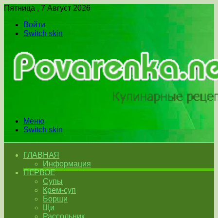
Пятница , 7 Август 2026
Войти
Switch skin
Меню
Switch skin
ГЛАВНАЯ
Информация
ПЕРВОЕ
Супы
Крем-суп
Борщи
Щи
Рассольник