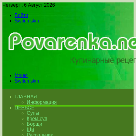
Четверг , 6 Август 2026
Войти
Switch skin
Меню
Switch skin
ГЛАВНАЯ
Информация
ПЕРВОЕ
Супы
Крем-суп
Борщи
Щи
Рассольник