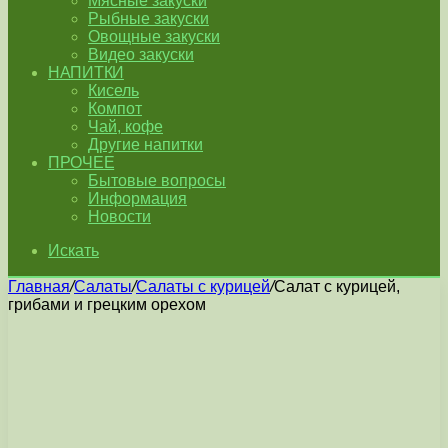
Мясные закуски
Рыбные закуски
Овощные закуски
Видео закуски
НАПИТКИ
Кисель
Компот
Чай, кофе
Другие напитки
ПРОЧЕЕ
Бытовые вопросы
Информация
Новости
Искать
Главная
/
Салаты
/
Салаты с курицей
/
Салат с курицей,
грибами и грецким орехом