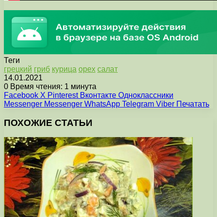
Теги
грецкий
гриб
курица
орех
салат
14.01.2021
0
Время чтения: 1 минута
Facebook
X
Pinterest
Вконтакте
Одноклассники
Messenger
Messenger
WhatsApp
Telegram
Viber
Печатать
ПОХОЖИЕ СТАТЬИ