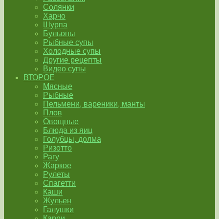
Солянки
Харчо
Шурпа
Бульоны
Рыбные супы
Холодные супы
Другие рецепты
Видео супы
ВТОРОЕ
Мясные
Рыбные
Пельмени, вареники, манты
Плов
Овощные
Блюда из яиц
Голубцы, долма
Ризотто
Рагу
Жаркое
Рулеты
Спагетти
Каши
Жульен
Галушки
Карри