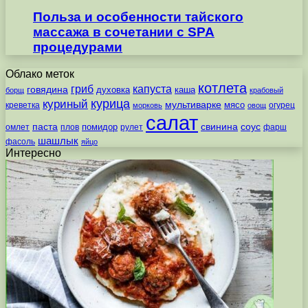
Польза и особенности тайского
массажа в сочетании с SPA
процедурами
Облако меток
котлета
гриб
капуста
говядина
духовка
каша
борщ
крабовый
курица
куриный
мультиварке
мясо
креветка
огурец
морковь
овощ
салат
паста
свинина
соус
помидор
омлет
плов
рулет
фарш
шашлык
фасоль
яйцо
Интересно