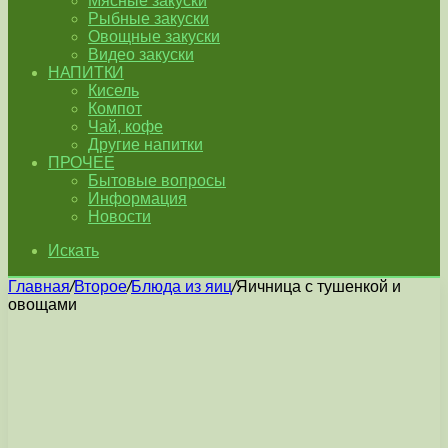
Мясные закуски
Рыбные закуски
Овощные закуски
Видео закуски
НАПИТКИ
Кисель
Компот
Чай, кофе
Другие напитки
ПРОЧЕЕ
Бытовые вопросы
Информация
Новости
Искать
Главная
/
Второе
/
Блюда из яиц
/
Яичница с тушенкой и
овощами