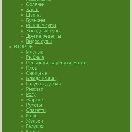
Солянки
Харчо
Шурпа
Бульоны
Рыбные супы
Холодные супы
Другие рецепты
Видео супы
ВТОРОЕ
Мясные
Рыбные
Пельмени, вареники, манты
Плов
Овощные
Блюда из яиц
Голубцы, долма
Ризотто
Рагу
Жаркое
Рулеты
Спагетти
Каши
Жульен
Галушки
Карри