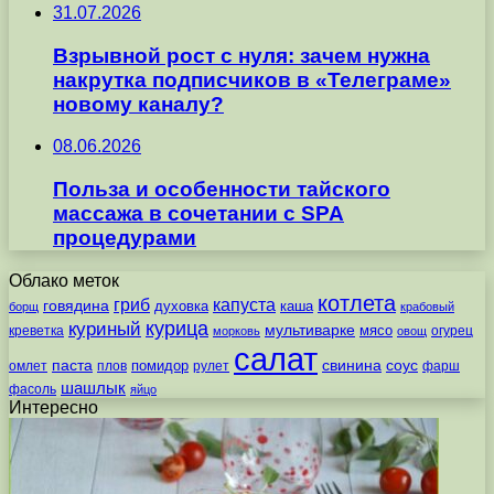
31.07.2026
Взрывной рост с нуля: зачем нужна
накрутка подписчиков в «Телеграме»
новому каналу?
08.06.2026
Польза и особенности тайского
массажа в сочетании с SPA
процедурами
Облако меток
котлета
гриб
капуста
говядина
духовка
каша
борщ
крабовый
курица
куриный
мультиварке
мясо
креветка
огурец
морковь
овощ
салат
паста
свинина
соус
помидор
омлет
плов
рулет
фарш
шашлык
фасоль
яйцо
Интересно