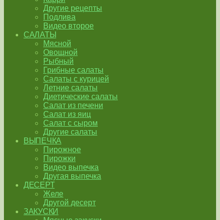
Другие рецепты
Подлива
Видео второе
САЛАТЫ
Мясной
Овощной
Рыбный
Грибные салаты
Салаты с курицей
Летние салаты
Диетические салаты
Салат из печени
Салат из яиц
Салат с сыром
Другие салаты
ВЫПЕЧКА
Пирожное
Пирожки
Видео выпечка
Другая выпечка
ДЕСЕРТ
Желе
Другой десерт
ЗАКУСКИ