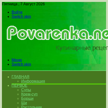
Пятница , 7 Август 2026
Войти
Switch skin
Меню
Switch skin
ГЛАВНАЯ
Информация
ПЕРВОЕ
Супы
Крем-суп
Борщи
Щи
Рассольник