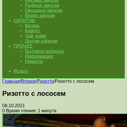
Мясные закуски
Рыбные закуски
Овощные закуски
Видео закуски
НАПИТКИ
Кисель
Компот
Чай, кофе
Другие напитки
ПРОЧЕЕ
Бытовые вопросы
Информация
Новости
Искать
Главная
/
Второе
/
Ризотто
/
Ризотто с лососем
Ризотто с лососем
08.10.2021
0
Время чтения: 1 минута