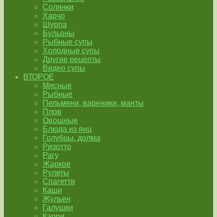
Солянки
Харчо
Шурпа
Бульоны
Рыбные супы
Холодные супы
Другие рецепты
Видео супы
ВТОРОЕ
Мясные
Рыбные
Пельмени, вареники, манты
Плов
Овощные
Блюда из яиц
Голубцы, долма
Ризотто
Рагу
Жаркое
Рулеты
Спагетти
Каши
Жульен
Галушки
Карри