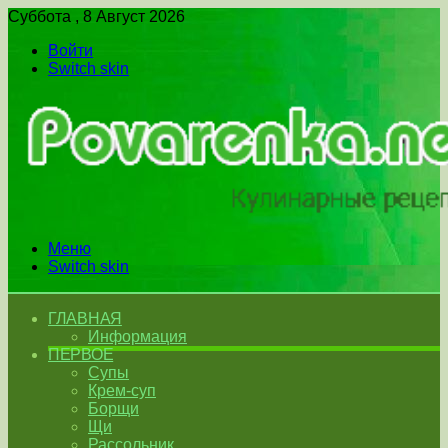
Суббота , 8 Август 2026
Войти
Switch skin
Меню
Switch skin
ГЛАВНАЯ
Информация
ПЕРВОЕ
Супы
Крем-суп
Борщи
Щи
Рассольник