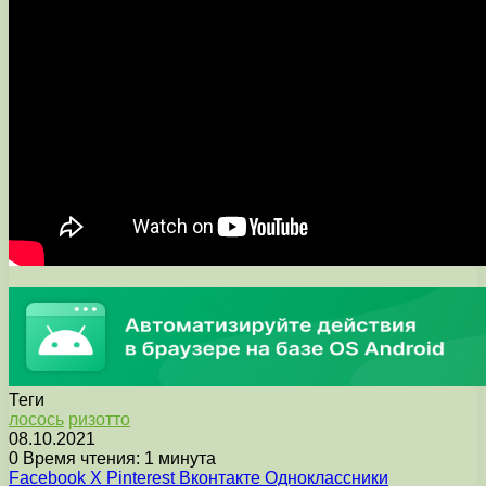
Теги
лосось
ризотто
08.10.2021
0
Время чтения: 1 минута
Facebook
X
Pinterest
Вконтакте
Одноклассники