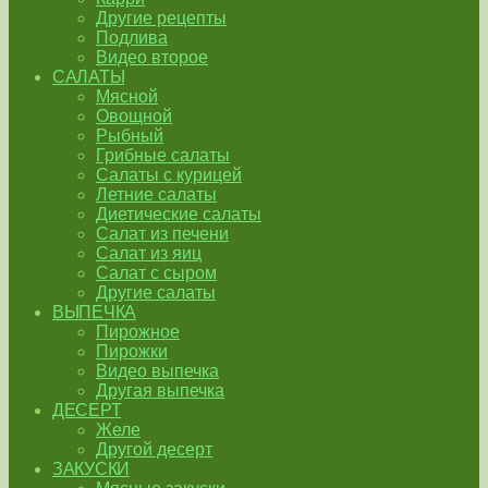
Другие рецепты
Подлива
Видео второе
САЛАТЫ
Мясной
Овощной
Рыбный
Грибные салаты
Салаты с курицей
Летние салаты
Диетические салаты
Салат из печени
Салат из яиц
Салат с сыром
Другие салаты
ВЫПЕЧКА
Пирожное
Пирожки
Видео выпечка
Другая выпечка
ДЕСЕРТ
Желе
Другой десерт
ЗАКУСКИ