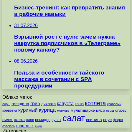
Бизнес-тренинг: как превратить знания
в рабочие навыки
31.07.2026
Взрывной рост с нуля: зачем нужна
накрутка подписчиков в «Телеграме»
новому каналу?
08.06.2026
Польза и особенности тайского
массажа в сочетании с SPA
процедурами
Облако меток
котлета
гриб
капуста
говядина
духовка
каша
борщ
крабовый
курица
куриный
мультиварке
мясо
креветка
огурец
морковь
овощ
салат
паста
свинина
соус
помидор
омлет
плов
рулет
фарш
шашлык
фасоль
яйцо
Интересно