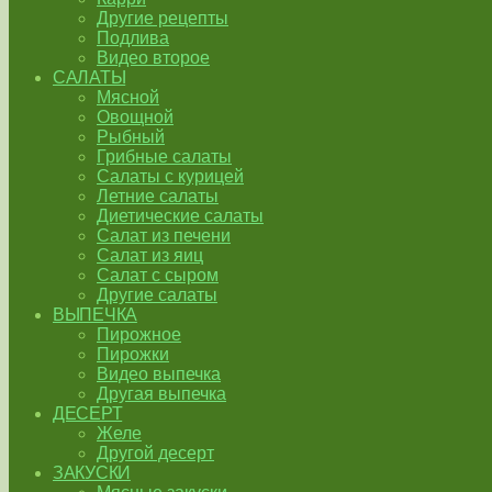
Другие рецепты
Подлива
Видео второе
САЛАТЫ
Мясной
Овощной
Рыбный
Грибные салаты
Салаты с курицей
Летние салаты
Диетические салаты
Салат из печени
Салат из яиц
Салат с сыром
Другие салаты
ВЫПЕЧКА
Пирожное
Пирожки
Видео выпечка
Другая выпечка
ДЕСЕРТ
Желе
Другой десерт
ЗАКУСКИ