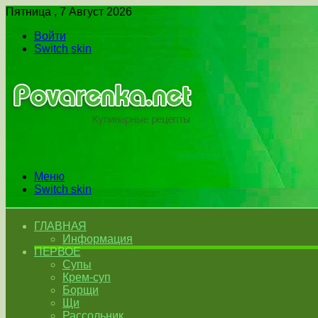
Пятница , 7 Август 2026
Войти
Switch skin
Меню
Switch skin
ГЛАВНАЯ
Информация
ПЕРВОЕ
Супы
Крем-суп
Борщи
Щи
Рассольник