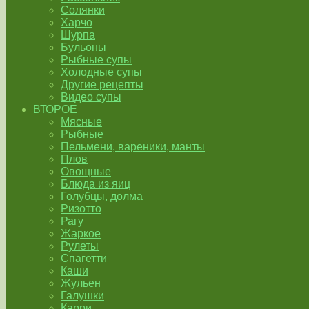
Солянки
Харчо
Шурпа
Бульоны
Рыбные супы
Холодные супы
Другие рецепты
Видео супы
ВТОРОЕ
Мясные
Рыбные
Пельмени, вареники, манты
Плов
Овощные
Блюда из яиц
Голубцы, долма
Ризотто
Рагу
Жаркое
Рулеты
Спагетти
Каши
Жульен
Галушки
Карри