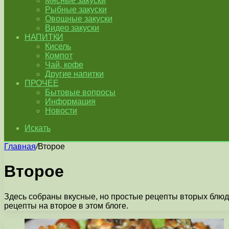
Мясные закуски
Рыбные закуски
Овощные закуски
Видео закуски
НАПИТКИ
Кисель
Компот
Чай, кофе
Другие напитки
ПРОЧЕЕ
Бытовые вопросы
Информация
Новости
Искать
Главная
/
Второе
Второе
Здесь собраны вкусные, но простые рецепты вторых блюд
рецепты на второе в этом блоге.